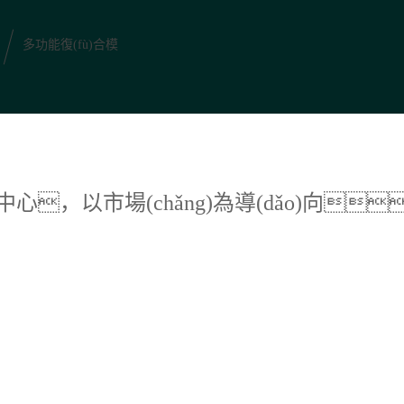
多功能復(fù)合模
)為中心，以市場(chǎng)為導(dǎo)向