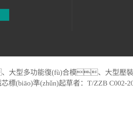
、大型多功能復(fù)合模、大型壓裝模
(biāo)準(zhǔn)起草者：T/ZZB C002-20