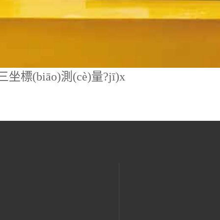
(biāo)測(cè)量?jī)x